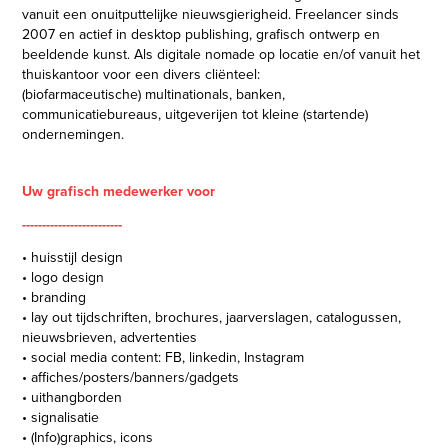
vanuit een onuitputtelijke nieuwsgierigheid. Freelancer sinds
2007 en actief in desktop publishing, grafisch ontwerp en
beeldende kunst. Als digitale nomade op locatie en/of vanuit het
thuiskantoor voor een divers cliëntee
l
:
(
biofarmaceutische
)
multinationals, banken,
communicatiebureaus, uitgeverijen tot kleine (startende)
ondernemingen.
Uw grafisch medewerker voor
-------------------------
• huisstijl design
• logo design
• branding
• lay out tijdschriften, brochures, jaarverslagen, catalogussen,
nieuwsbrieven, advertenties
• social media content: FB, linkedin, Instagram
• affiches/posters/banners/gadgets
• uithangborden
• signalisatie
• (Info)graphics, icons