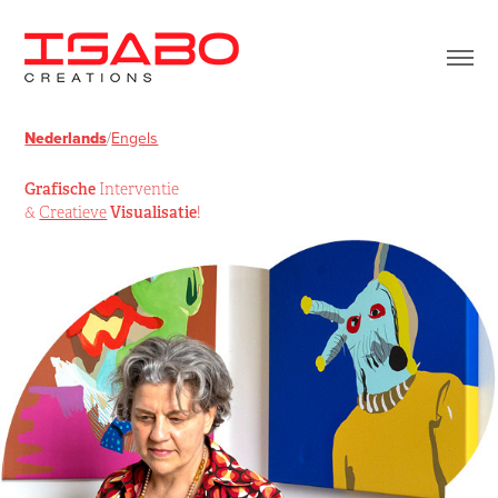
Nederlands
/
Engels
Grafische
Interventie
Visualisatie
&
Creatieve
!