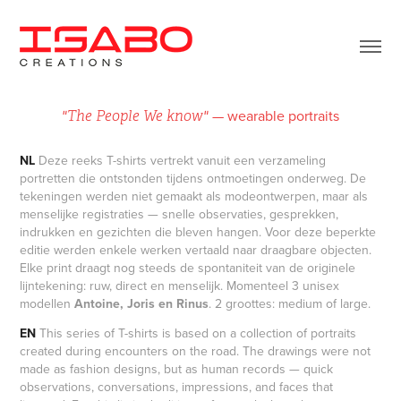
— wearable portraits​​​​​​​
"The People We know"
NL
Deze reeks T-shirts vertrekt vanuit een verzameling
portretten die ontstonden tijdens ontmoetingen onderweg. De
tekeningen werden niet gemaakt als modeontwerpen, maar als
menselijke registraties — snelle observaties, gesprekken,
indrukken en gezichten die bleven hangen. Voor deze beperkte
editie werden enkele werken vertaald naar draagbare objecten.
Elke print draagt nog steeds de spontaniteit van de originele
lijntekening: ruw, direct en menselijk. Momenteel 3 unisex
modellen
Antoine, Joris en Rinus
. 2 groottes: medium of large.
EN
This series of T-shirts is based on a collection of portraits
created during encounters on the road. The drawings were not
made as fashion designs, but as human records — quick
observations, conversations, impressions, and faces that