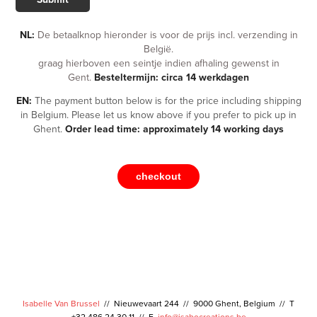
NL:
De betaalknop hieronder is voor de prijs incl. verzending in
België.
graag hierboven een seintje indien afhaling gewenst in
Gent.
Besteltermijn: circa 14 werkdagen
EN:
The payment button below is for the price including shipping
in Belgium. Please let us know above if you prefer to pick up in
Ghent.
Order lead time: approximately 14 working days
checkout
grappige kleurrijke Tgrappige kleurrijke T-shirts Gent, funny face
T-shirts te koop in Gent, ideal unique souvenir from
Flemish
artist in Ghent-shirts Gent, funny face T-shirts te koop in
Gent, ideal unique souvenir from
Flemish
artist in Ghent
Isabelle Van Brussel
// Nieuwevaart 244 // 9000 Ghent, Belgium // T
+32 486 24 30 11
//
E
info@isabocreations.be