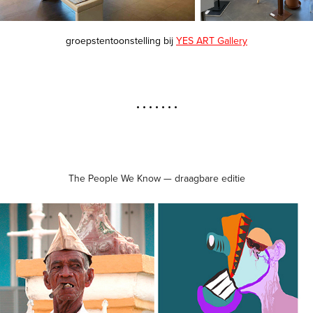
groepstentoonstelling bij
YES ART Gallery
• • • • • • •
The People We Know — draagbare editie